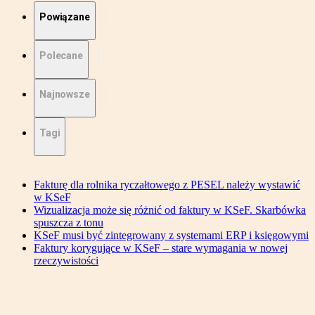
Powiązane
Polecane
Najnowsze
Tagi
Fakturę dla rolnika ryczałtowego z PESEL należy wystawić
w KSeF
Wizualizacja może się różnić od faktury w KSeF. Skarbówka
spuszcza z tonu
KSeF musi być zintegrowany z systemami ERP i księgowymi
Faktury korygujące w KSeF – stare wymagania w nowej
rzeczywistości