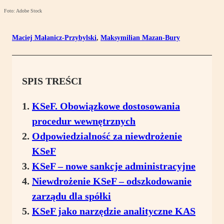
Foto: Adobe Stock
Maciej Małanicz-Przybylski
,
Maksymilian Mazan-Bury
SPIS TREŚCI
KSeF. Obowiązkowe dostosowania
procedur wewnętrznych
Odpowiedzialność za niewdrożenie
KSeF
KSeF – nowe sankcje administracyjne
Niewdrożenie KSeF – odszkodowanie
zarządu dla spółki
KSeF jako narzędzie analityczne KAS