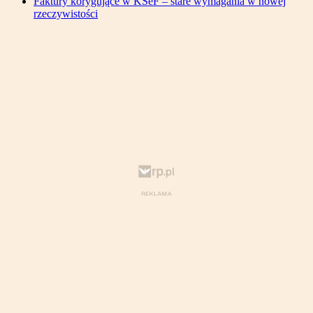
Faktury korygujące w KSeF – stare wymagania w nowej
rzeczywistości