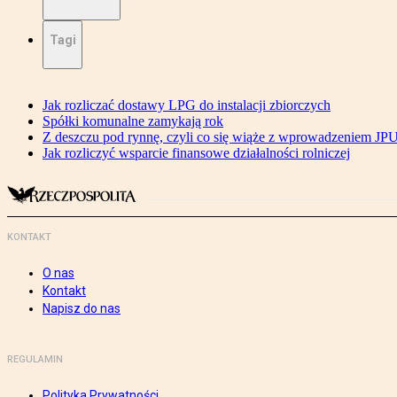
Tagi
Jak rozliczać dostawy LPG do instalacji zbiorczych
Spółki komunalne zamykają rok
Z deszczu pod rynnę, czyli co się wiąże z wprowadzeniem JP
Jak rozliczyć wsparcie finansowe działalności rolniczej
KONTAKT
O nas
Kontakt
Napisz do nas
REGULAMIN
Polityka Prywatności