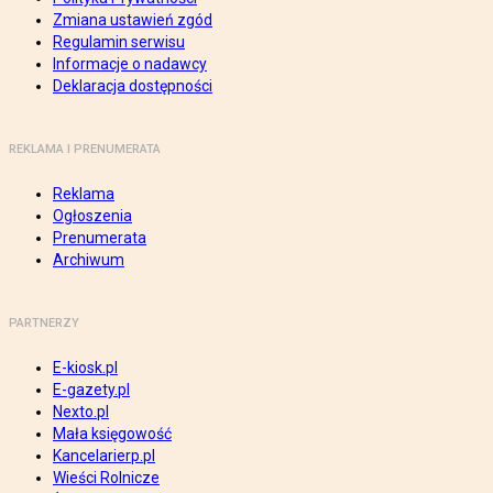
Zmiana ustawień zgód
Regulamin serwisu
Informacje o nadawcy
Deklaracja dostępności
REKLAMA I PRENUMERATA
Reklama
Ogłoszenia
Prenumerata
Archiwum
PARTNERZY
E-kiosk.pl
E-gazety.pl
Nexto.pl
Mała księgowość
Kancelarierp.pl
Wieści Rolnicze