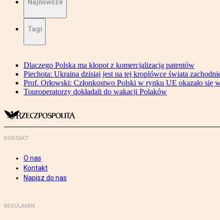
Najnowsze
Tagi
Dlaczego Polska ma kłopot z komercjalizacją patentów
Piechota: Ukraina dzisiaj jest na tej kroplówce świata zachodni
Prof. Orłowski: Członkostwo Polski w rynku UE okazało się wa
Touroperatorzy dokładali do wakacji Polaków
KONTAKT
O nas
Kontakt
Napisz do nas
REGULAMIN