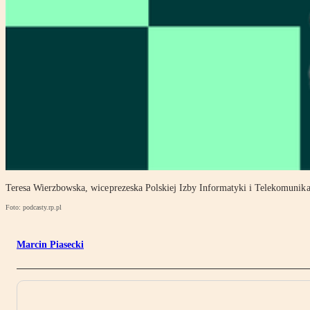
Teresa Wierzbowska, wiceprezeska Polskiej Izby Informatyki i Telekomunika
Foto: podcasty.rp.pl
Marcin Piasecki