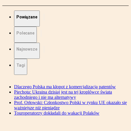
Powiązane
Polecane
Najnowsze
Tagi
Dlaczego Polska ma kłopot z komercjalizacją patentów
Piechota: Ukraina dzisiaj jest na tej kroplówce świata
zachodniego i nie ma alternatywy
Prof. Orłowski: Członkostwo Polski w rynku UE okazało się
ważniejsze niż pieniądze
Touroperatorzy dokładali do wakacji Polaków