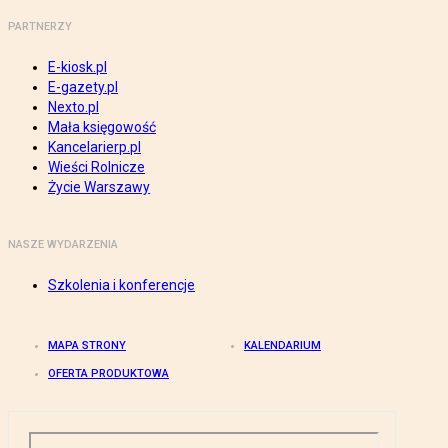
PARTNERZY
E-kiosk.pl
E-gazety.pl
Nexto.pl
Mała księgowość
Kancelarierp.pl
Wieści Rolnicze
Życie Warszawy
NASZE WYDARZENIA
Szkolenia i konferencje
MAPA STRONY
KALENDARIUM
OFERTA PRODUKTOWA