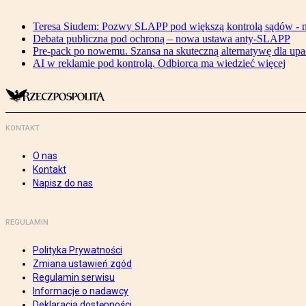
Teresa Siudem: Pozwy SLAPP pod większą kontrolą sądów - n
Debata publiczna pod ochroną – nowa ustawa anty-SLAPP
Pre-pack po nowemu. Szansa na skuteczną alternatywę dla upa
AI w reklamie pod kontrolą. Odbiorca ma wiedzieć więcej
KONTAKT
O nas
Kontakt
Napisz do nas
REGULAMIN
Polityka Prywatności
Zmiana ustawień zgód
Regulamin serwisu
Informacje o nadawcy
Deklaracja dostępności