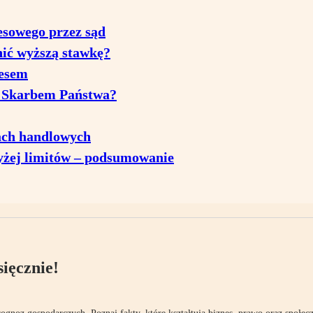
esowego przez sąd
nić wyższą stawkę?
cesem
e Skarbem Państwa?
ach handlowych
yżej limitów – podsumowanie
ięcznie!