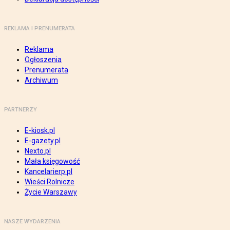
REKLAMA I PRENUMERATA
Reklama
Ogłoszenia
Prenumerata
Archiwum
PARTNERZY
E-kiosk.pl
E-gazety.pl
Nexto.pl
Mała księgowość
Kancelarierp.pl
Wieści Rolnicze
Życie Warszawy
NASZE WYDARZENIA