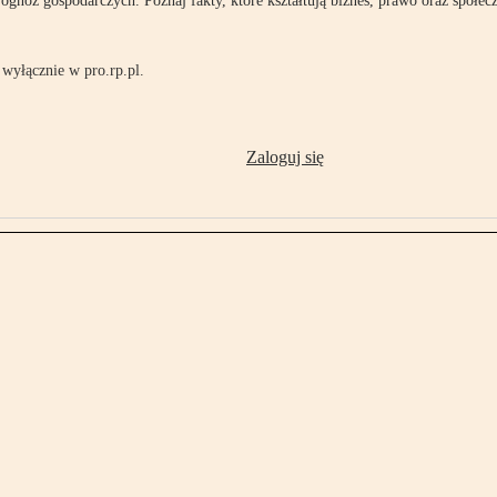
rognoz gospodarczych. Poznaj fakty, które kształtują biznes, prawo oraz społec
wyłącznie w pro.rp.pl.
Zaloguj się