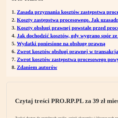
Zasada przyznania kosztów zastępstwa proc
Koszty zastępstwa procesowego. Jak uzasad
Koszty obsługi prawnej powstałe przed pro
Jak dochodzić kosztów, gdy wygrano spór z
Wydatki poniesione na obsługę prawną
Zwrot kosztów obsługi prawnej w transakcj
Zwrot kosztów zastępstwa procesowego pow
Zdaniem autorów
Czytaj treści PRO.RP.PL za 39 zł mies