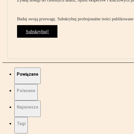
Zyskaj dostęp do rzetelnych analiz, opinii ekspertów i kluczowych p
Buduj swoją przewagę. Subskrybuj profesjonalne treści publikowane 
Subskrybuj!
Powiązane
Polecane
Najnowsze
Tagi