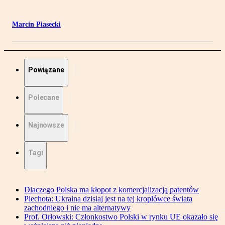
Marcin Piasecki
Powiązane
Polecane
Najnowsze
Tagi
Dlaczego Polska ma kłopot z komercjalizacją patentów
Piechota: Ukraina dzisiaj jest na tej kroplówce świata
zachodniego i nie ma alternatywy
Prof. Orłowski: Członkostwo Polski w rynku UE okazało się