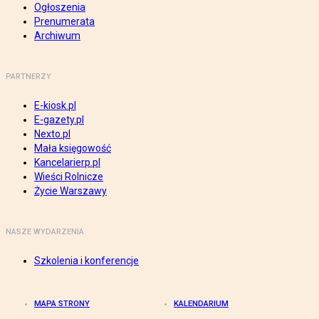
Ogłoszenia
Prenumerata
Archiwum
PARTNERZY
E-kiosk.pl
E-gazety.pl
Nexto.pl
Mała księgowość
Kancelarierp.pl
Wieści Rolnicze
Życie Warszawy
NASZE WYDARZENIA
Szkolenia i konferencje
MAPA STRONY
KALENDARIUM