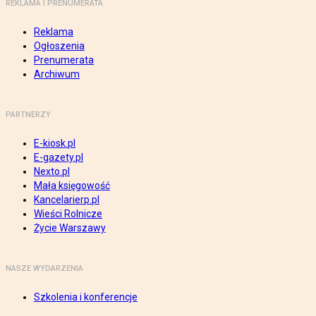
REKLAMA I PRENUMERATA
Reklama
Ogłoszenia
Prenumerata
Archiwum
PARTNERZY
E-kiosk.pl
E-gazety.pl
Nexto.pl
Mała księgowość
Kancelarierp.pl
Wieści Rolnicze
Życie Warszawy
NASZE WYDARZENIA
Szkolenia i konferencje