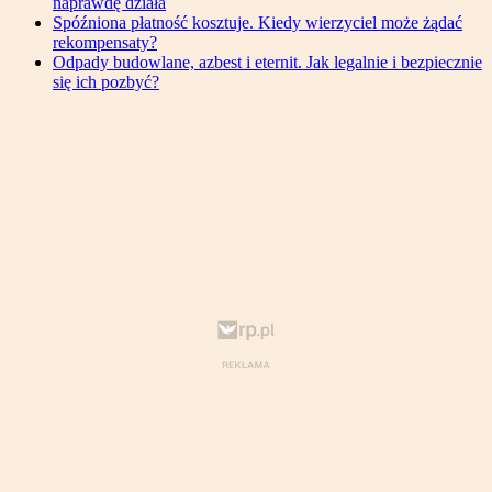
naprawdę działa
Spóźniona płatność kosztuje. Kiedy wierzyciel może żądać
rekompensaty?
Odpady budowlane, azbest i eternit. Jak legalnie i bezpiecznie
się ich pozbyć?