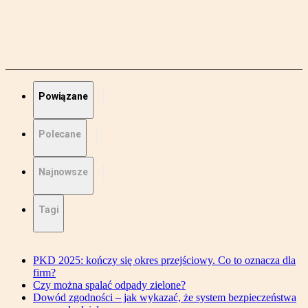
Powiązane
Polecane
Najnowsze
Tagi
PKD 2025: kończy się okres przejściowy. Co to oznacza dla
firm?
Czy można spalać odpady zielone?
Dowód zgodności – jak wykazać, że system bezpieczeństwa