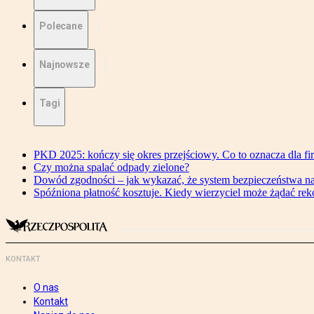
Polecane
Najnowsze
Tagi
PKD 2025: kończy się okres przejściowy. Co to oznacza dla fi
Czy można spalać odpady zielone?
Dowód zgodności – jak wykazać, że system bezpieczeństwa n
Spóźniona płatność kosztuje. Kiedy wierzyciel może żądać re
KONTAKT
O nas
Kontakt