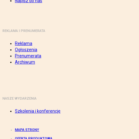
Napisz do nas
REKLAMA I PRENUMERATA
Reklama
Ogłoszenia
Prenumerata
Archiwum
NASZE WYDARZENIA
Szkolenia i konferencje
MAPA STRONY
OFERTA PRODUKTOWA