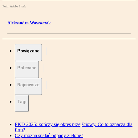
Foto: Adobe Stock
Aleksandra Wawszczak
Powiązane
Polecane
Najnowsze
Tagi
PKD 2025: kończy się okres przejściowy. Co to oznacza dla
firm?
Czy można spalać odpady zielone?