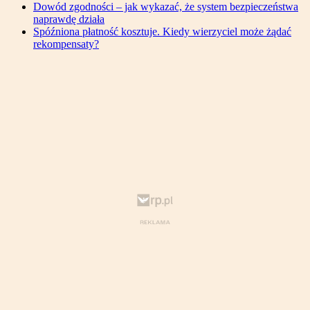
Dowód zgodności – jak wykazać, że system bezpieczeństwa
naprawdę działa
Spóźniona płatność kosztuje. Kiedy wierzyciel może żądać
rekompensaty?