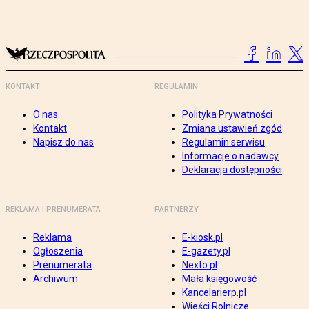
KONTAKT
REGULAMIN
O nas
Polityka Prywatności
Kontakt
Zmiana ustawień zgód
Napisz do nas
Regulamin serwisu
Informacje o nadawcy
Deklaracja dostępności
REKLAMA I PRENUMERATA
PARTNERZY
Reklama
E-kiosk.pl
Ogłoszenia
E-gazety.pl
Prenumerata
Nexto.pl
Archiwum
Mała księgowość
Kancelarierp.pl
Wieści Rolnicze