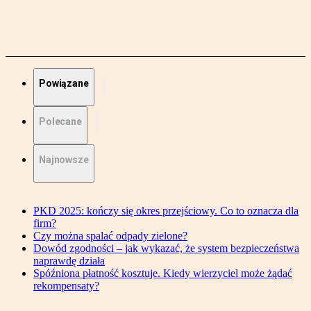
Powiązane
Polecane
Najnowsze
PKD 2025: kończy się okres przejściowy. Co to oznacza dla
firm?
Czy można spalać odpady zielone?
Dowód zgodności – jak wykazać, że system bezpieczeństwa
naprawdę działa
Spóźniona płatność kosztuje. Kiedy wierzyciel może żądać
rekompensaty?