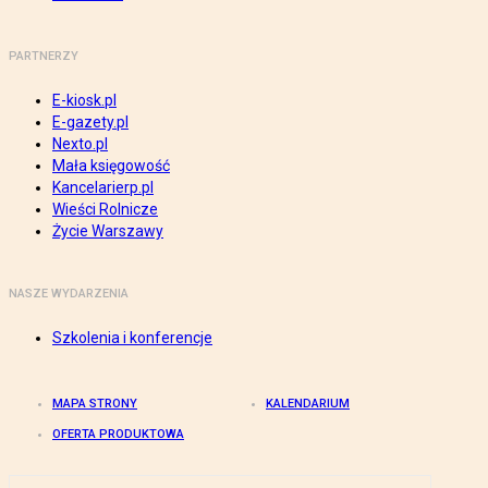
PARTNERZY
E-kiosk.pl
E-gazety.pl
Nexto.pl
Mała księgowość
Kancelarierp.pl
Wieści Rolnicze
Życie Warszawy
NASZE WYDARZENIA
Szkolenia i konferencje
MAPA STRONY
KALENDARIUM
OFERTA PRODUKTOWA