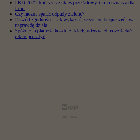
PKD 2025: kończy się okres przejściowy. Co to oznacza dla
firm?
Czy można spalać odpady zielone?
Dowód zgodności – jak wykazać, że system bezpieczeństwa
naprawdę działa
Spóźniona płatność kosztuje. Kiedy wierzyciel może żądać
rekompensaty?