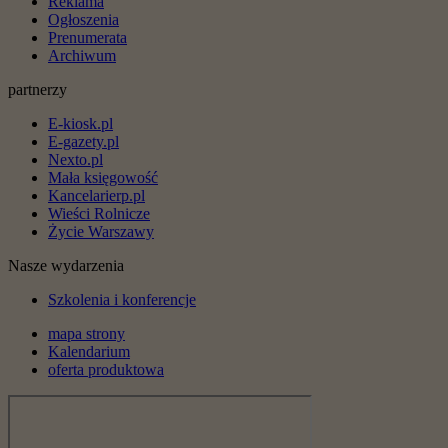
Reklama
Ogłoszenia
Prenumerata
Archiwum
partnerzy
E-kiosk.pl
E-gazety.pl
Nexto.pl
Mała księgowość
Kancelarierp.pl
Wieści Rolnicze
Życie Warszawy
Nasze wydarzenia
Szkolenia i konferencje
mapa strony
Kalendarium
oferta produktowa