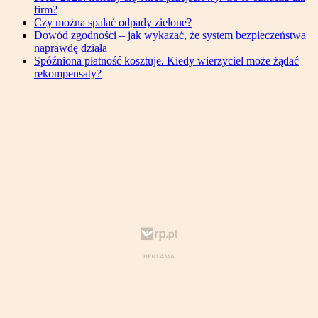
firm?
Czy można spalać odpady zielone?
Dowód zgodności – jak wykazać, że system bezpieczeństwa
naprawdę działa
Spóźniona płatność kosztuje. Kiedy wierzyciel może żądać
rekompensaty?