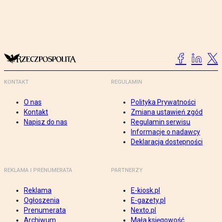
KONTAKT
REGULAMIN
O nas
Polityka Prywatności
Kontakt
Zmiana ustawień zgód
Napisz do nas
Regulamin serwisu
Informacje o nadawcy
Deklaracja dostępności
REKLAMA I PRENUMERATA
PARTNERZY
Reklama
E-kiosk.pl
Ogłoszenia
E-gazety.pl
Prenumerata
Nexto.pl
Archiwum
Mała księgowość