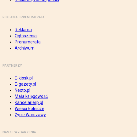
REKLAMA I PRENUMERATA
Reklama
Ogłoszenia
Prenumerata
Archiwum
PARTNERZY
E-kiosk.pl
E-gazety.pl
Nexto.pl
Mała księgowość
Kancelarierp.pl
Wieści Rolnicze
Życie Warszawy
NASZE WYDARZENIA