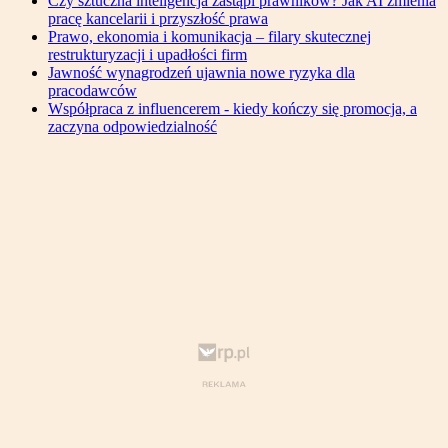
Czy sztuczna inteligencja zastąpi prawników? Jak AI zmienia
pracę kancelarii i przyszłość prawa
Prawo, ekonomia i komunikacja – filary skutecznej
restrukturyzacji i upadłości firm
Jawność wynagrodzeń ujawnia nowe ryzyka dla
pracodawców
Współpraca z influencerem - kiedy kończy się promocja, a
zaczyna odpowiedzialność