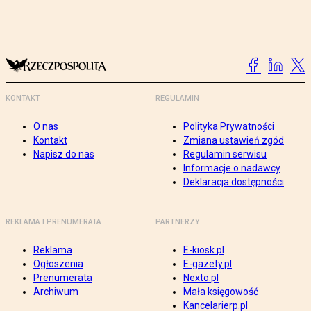
KONTAKT
REGULAMIN
O nas
Polityka Prywatności
Kontakt
Zmiana ustawień zgód
Napisz do nas
Regulamin serwisu
Informacje o nadawcy
Deklaracja dostępności
REKLAMA I PRENUMERATA
PARTNERZY
Reklama
E-kiosk.pl
Ogłoszenia
E-gazety.pl
Prenumerata
Nexto.pl
Archiwum
Mała księgowość
Kancelarierp.pl