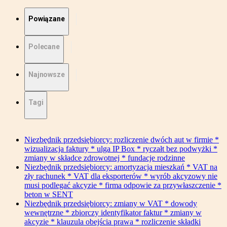
Powiązane
Polecane
Najnowsze
Tagi
Niezbędnik przedsiębiorcy: rozliczenie dwóch aut w firmie *
wizualizacja faktury * ulga IP Box * ryczałt bez podwyżki *
zmiany w składce zdrowotnej * fundacje rodzinne
Niezbędnik przedsiębiorcy: amortyzacja mieszkań * VAT na
zły rachunek * VAT dla eksporterów * wyrób akcyzowy nie
musi podlegać akcyzie * firma odpowie za przywłaszczenie *
beton w SENT
Niezbędnik przedsiębiorcy: zmiany w VAT * dowody
wewnętrzne * zbiorczy identyfikator faktur * zmiany w
akcyzie * klauzula obejścia prawa * rozliczenie składki