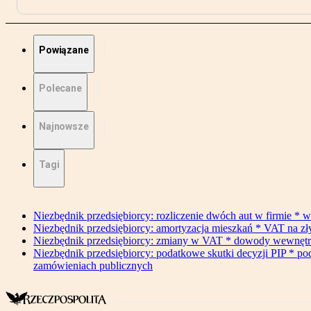
Powiązane
Polecane
Najnowsze
Tagi
Niezbędnik przedsiębiorcy: rozliczenie dwóch aut w firmie * w
Niezbędnik przedsiębiorcy: amortyzacja mieszkań * VAT na z
Niezbędnik przedsiębiorcy: zmiany w VAT * dowody wewnętrzne 
Niezbędnik przedsiębiorcy: podatkowe skutki decyzji PIP * po
zamówieniach publicznych