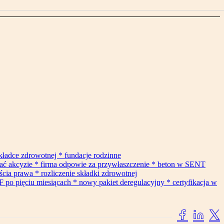
składce zdrowotnej * fundacje rodzinne
gać akcyzie * firma odpowie za przywłaszczenie * beton w SENT
cia prawa * rozliczenie składki zdrowotnej
F po pięciu miesiącach * nowy pakiet deregulacyjny * certyfikacja w