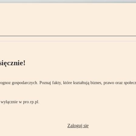
ięcznie!
rognoz gospodarczych. Poznaj fakty, które kształtują biznes, prawo oraz społec
wyłącznie w pro.rp.pl.
Zaloguj się