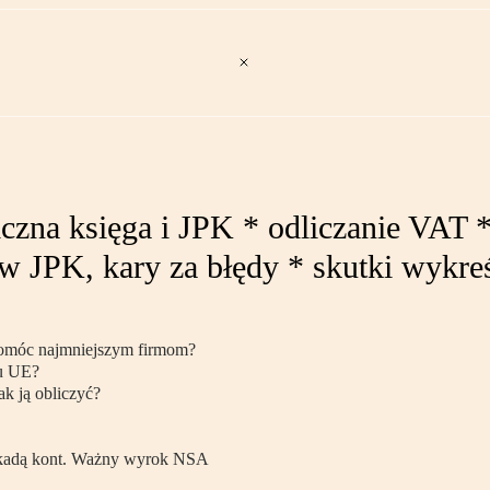
iczna księga i JPK * odliczanie VAT
w JPK, kary za błędy * skutki wykreś
 pomóc najmniejszym firmom?
du UE?
ak ją obliczyć?
lokadą kont. Ważny wyrok NSA