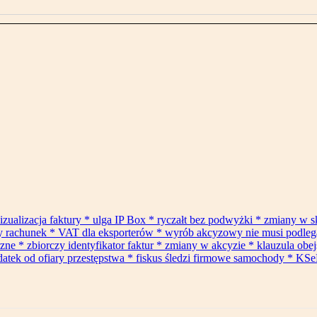
izualizacja faktury * ulga IP Box * ryczałt bez podwyżki * zmiany w 
ły rachunek * VAT dla eksporterów * wyrób akcyzowy nie musi podle
* zbiorczy identyfikator faktur * zmiany w akcyzie * klauzula obejś
datek od ofiary przestępstwa * fiskus śledzi firmowe samochody * KSe