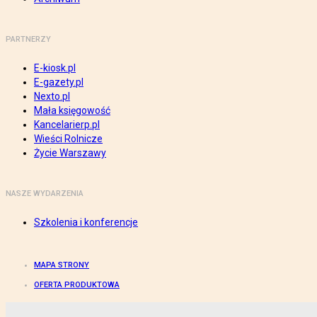
PARTNERZY
E-kiosk.pl
E-gazety.pl
Nexto.pl
Mała księgowość
Kancelarierp.pl
Wieści Rolnicze
Życie Warszawy
NASZE WYDARZENIA
Szkolenia i konferencje
MAPA STRONY
OFERTA PRODUKTOWA