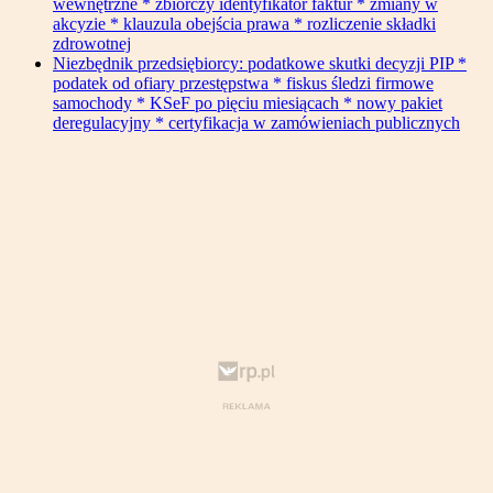
wewnętrzne * zbiorczy identyfikator faktur * zmiany w
akcyzie * klauzula obejścia prawa * rozliczenie składki
zdrowotnej
Niezbędnik przedsiębiorcy: podatkowe skutki decyzji PIP *
podatek od ofiary przestępstwa * fiskus śledzi firmowe
samochody * KSeF po pięciu miesiącach * nowy pakiet
deregulacyjny * certyfikacja w zamówieniach publicznych