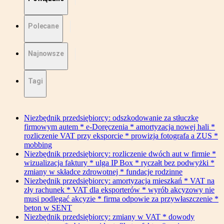
Polecane
Najnowsze
Tagi
Niezbędnik przedsiębiorcy: odszkodowanie za stłuczkę
firmowym autem * e-Doręczenia * amortyzacja nowej hali *
rozliczenie VAT przy eksporcie * prowizja fotografa a ZUS *
mobbing
Niezbędnik przedsiębiorcy: rozliczenie dwóch aut w firmie *
wizualizacja faktury * ulga IP Box * ryczałt bez podwyżki *
zmiany w składce zdrowotnej * fundacje rodzinne
Niezbędnik przedsiębiorcy: amortyzacja mieszkań * VAT na
zły rachunek * VAT dla eksporterów * wyrób akcyzowy nie
musi podlegać akcyzie * firma odpowie za przywłaszczenie *
beton w SENT
Niezbędnik przedsiębiorcy: zmiany w VAT * dowody