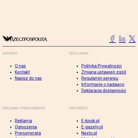
KONTAKT
REGULAMIN
O nas
Polityka Prywatności
Kontakt
Zmiana ustawień zgód
Napisz do nas
Regulamin serwisu
Informacje o nadawcy
Deklaracja dostępności
REKLAMA I PRENUMERATA
PARTNERZY
Reklama
E-kiosk.pl
Ogłoszenia
E-gazety.pl
Prenumerata
Nexto.pl