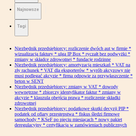
Najnowsze
Tagi
Niezbędnik przedsiębiorcy: rozliczenie dwóch aut w firmie *
wizualizacja faktury * ulga IP Box * ryczałt bez podwyżki *
zmiany w składce zdrowotnej * fundacje rodzinne
Niezbędnik przedsiębiorcy: amortyzacja mieszkań * VAT na
zły rachunek * VAT dla eksporterów * wyrób akcyzowy nie
musi podlegać akcyzie * firma odpowie za przywłaszczenie *
beton w SENT
Niezbędnik przedsiębiorcy: zmiany w VAT * dowody
wewnętrzne * zbiorczy identyfikator faktur * zmiany w
akcyzie * klauzula obejścia prawa * rozliczenie składki
zdrowotnej
Niezbędnik przedsiębiorcy: podatkowe skutki decyzji PIP *
podatek od ofiary przestępstwa * fiskus śledzi firmowe
samochody * KSeF po pięciu miesiącach * nowy pakiet
deregulacyjny * certyfikacja w zamówieniach publicznych