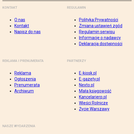
KONTAKT
REGULAMIN
O nas
Polityka Prywatności
Kontakt
Zmiana ustawień zgód
Napisz do nas
Regulamin serwisu
Informacje o nadawcy
Deklaracja dostępności
REKLAMA I PRENUMERATA
PARTNERZY
Reklama
E-kiosk.pl
Ogłoszenia
E-gazety.pl
Prenumerata
Nexto.pl
Archiwum
Mała księgowość
Kancelarierp.pl
Wieści Rolnicze
Życie Warszawy
NASZE WYDARZENIA