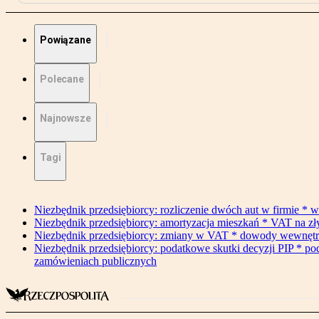
Powiązane
Polecane
Najnowsze
Tagi
Niezbędnik przedsiębiorcy: rozliczenie dwóch aut w firmie * w
Niezbędnik przedsiębiorcy: amortyzacja mieszkań * VAT na z
Niezbędnik przedsiębiorcy: zmiany w VAT * dowody wewnętrzne 
Niezbędnik przedsiębiorcy: podatkowe skutki decyzji PIP * po
zamówieniach publicznych