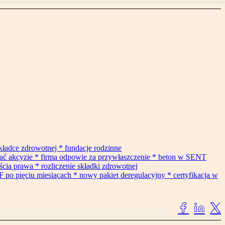
składce zdrowotnej * fundacje rodzinne
gać akcyzie * firma odpowie za przywłaszczenie * beton w SENT
cia prawa * rozliczenie składki zdrowotnej
F po pięciu miesiącach * nowy pakiet deregulacyjny * certyfikacja w