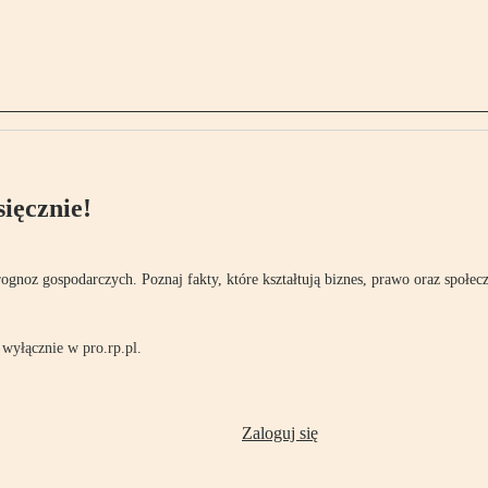
ięcznie!
rognoz gospodarczych. Poznaj fakty, które kształtują biznes, prawo oraz społec
wyłącznie w pro.rp.pl.
Zaloguj się