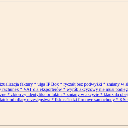
izualizacja faktury * ulga IP Box * ryczałt bez podwyżki * zmiany w 
ły rachunek * VAT dla eksporterów * wyrób akcyzowy nie musi podle
* zbiorczy identyfikator faktur * zmiany w akcyzie * klauzula obejś
datek od ofiary przestępstwa * fiskus śledzi firmowe samochody * KSe