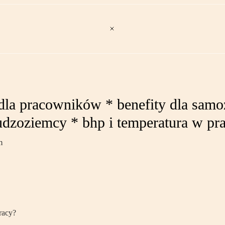
dla pracowników * benefity dla samoz
* cudzoziemcy * bhp i temperatura w 
m
racy?