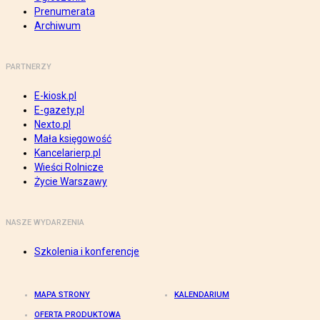
Prenumerata
Archiwum
PARTNERZY
E-kiosk.pl
E-gazety.pl
Nexto.pl
Mała księgowość
Kancelarierp.pl
Wieści Rolnicze
Życie Warszawy
NASZE WYDARZENIA
Szkolenia i konferencje
MAPA STRONY
KALENDARIUM
OFERTA PRODUKTOWA