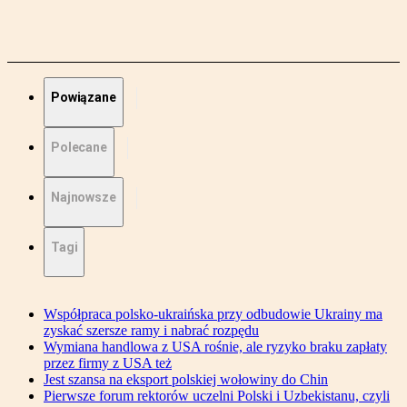
Powiązane
Polecane
Najnowsze
Tagi
Współpraca polsko-ukraińska przy odbudowie Ukrainy ma
zyskać szersze ramy i nabrać rozpędu
Wymiana handlowa z USA rośnie, ale ryzyko braku zapłaty
przez firmy z USA też
Jest szansa na eksport polskiej wołowiny do Chin
Pierwsze forum rektorów uczelni Polski i Uzbekistanu, czyli