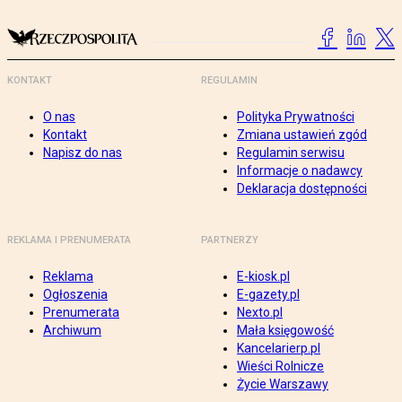
KONTAKT
REGULAMIN
O nas
Polityka Prywatności
Kontakt
Zmiana ustawień zgód
Napisz do nas
Regulamin serwisu
Informacje o nadawcy
Deklaracja dostępności
REKLAMA I PRENUMERATA
PARTNERZY
Reklama
E-kiosk.pl
Ogłoszenia
E-gazety.pl
Prenumerata
Nexto.pl
Archiwum
Mała księgowość
Kancelarierp.pl
Wieści Rolnicze
Życie Warszawy