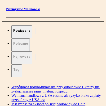
Przemysław Malinowski
Powiązane
Polecane
Najnowsze
Tagi
Współpraca polsko-ukraińska przy odbudowie Ukrainy ma
zyskać szersze ramy i nabrać rozpędu
Wymiana handlowa z USA rośnie, ale ryzyko braku zapłaty
przez firmy z USA też
Jest szansa na eksport polskiej wołowiny do Chin