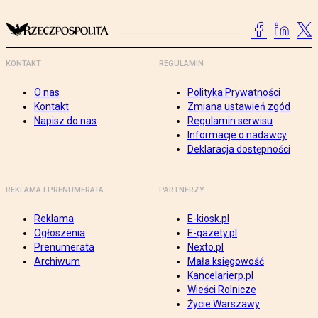
KONTAKT
REGULAMIN
O nas
Polityka Prywatności
Kontakt
Zmiana ustawień zgód
Napisz do nas
Regulamin serwisu
Informacje o nadawcy
Deklaracja dostępności
REKLAMA I PRENUMERATA
PARTNERZY
Reklama
E-kiosk.pl
Ogłoszenia
E-gazety.pl
Prenumerata
Nexto.pl
Archiwum
Mała księgowość
Kancelarierp.pl
Wieści Rolnicze
Życie Warszawy