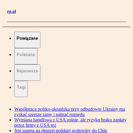
rp.pl
Powiązane
Polecane
Najnowsze
Tagi
Współpraca polsko-ukraińska przy odbudowie Ukrainy ma
zyskać szersze ramy i nabrać rozpędu
Wymiana handlowa z USA rośnie, ale ryzyko braku zapłaty
przez firmy z USA też
Jest szansa na eksport polskiej wołowiny do Chin