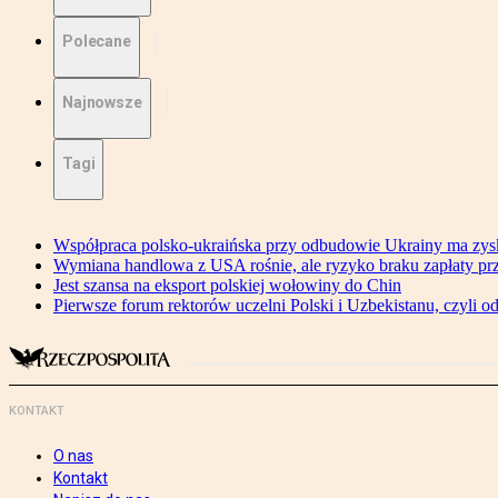
Polecane
Najnowsze
Tagi
Współpraca polsko-ukraińska przy odbudowie Ukrainy ma zysk
Wymiana handlowa z USA rośnie, ale ryzyko braku zapłaty pr
Jest szansa na eksport polskiej wołowiny do Chin
Pierwsze forum rektorów uczelni Polski i Uzbekistanu, czyli o
KONTAKT
O nas
Kontakt