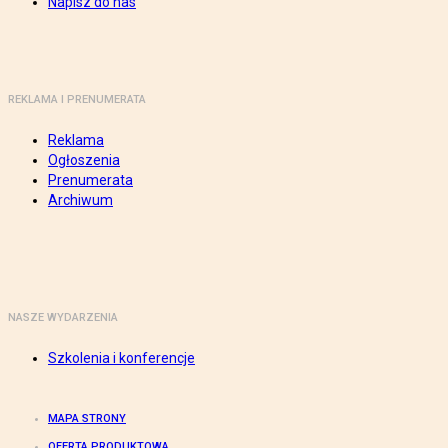
Napisz do nas
REKLAMA I PRENUMERATA
Reklama
Ogłoszenia
Prenumerata
Archiwum
NASZE WYDARZENIA
Szkolenia i konferencje
MAPA STRONY
OFERTA PRODUKTOWA