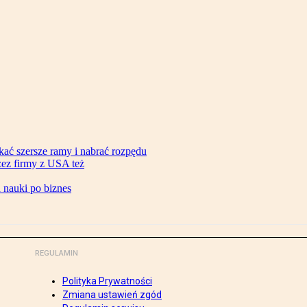
ać szersze ramy i nabrać rozpędu
zez firmy z USA też
d nauki po biznes
REGULAMIN
Polityka Prywatności
Zmiana ustawień zgód