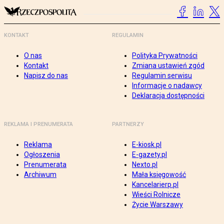
KONTAKT
REGULAMIN
O nas
Polityka Prywatności
Kontakt
Zmiana ustawień zgód
Napisz do nas
Regulamin serwisu
Informacje o nadawcy
Deklaracja dostępności
REKLAMA I PRENUMERATA
PARTNERZY
Reklama
E-kiosk.pl
Ogłoszenia
E-gazety.pl
Prenumerata
Nexto.pl
Archiwum
Mała księgowość
Kancelarierp.pl
Wieści Rolnicze
Życie Warszawy