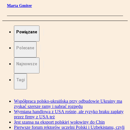
Marta Gmiter
Powiązane
Polecane
Najnowsze
Tagi
Współpraca polsko-ukraińska przy odbudowie Ukrainy ma
zyskać szersze ramy i nabrać rozpędu
Wymiana handlowa z USA rośnie, ale ryzyko braku zapłaty
przez firmy z USA też
Jest szansa na eksport polskiej wołowiny do Chin
Pierwsze forum rektorów uczelni Polski i Uzbekistanu, czyli