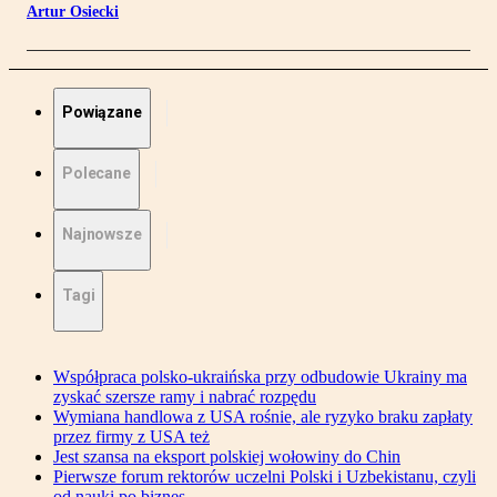
Artur Osiecki
Powiązane
Polecane
Najnowsze
Tagi
Współpraca polsko-ukraińska przy odbudowie Ukrainy ma
zyskać szersze ramy i nabrać rozpędu
Wymiana handlowa z USA rośnie, ale ryzyko braku zapłaty
przez firmy z USA też
Jest szansa na eksport polskiej wołowiny do Chin
Pierwsze forum rektorów uczelni Polski i Uzbekistanu, czyli
od nauki po biznes