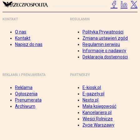
KONTAKT
REGULAMIN
O nas
Polityka Prywatności
Kontakt
Zmiana ustawień zgód
Napisz do nas
Regulamin serwisu
Informacje o nadawcy
Deklaracja dostępności
REKLAMA I PRENUMERATA
PARTNERZY
Reklama
E-kiosk.pl
Ogłoszenia
E-gazety.pl
Prenumerata
Nexto.pl
Archiwum
Mała księgowość
Kancelarierp.pl
Wieści Rolnicze
Życie Warszawy