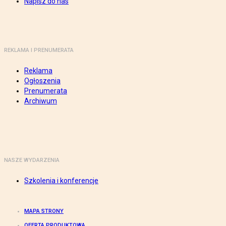
Napisz do nas
REKLAMA I PRENUMERATA
Reklama
Ogłoszenia
Prenumerata
Archiwum
NASZE WYDARZENIA
Szkolenia i konferencje
MAPA STRONY
OFERTA PRODUKTOWA