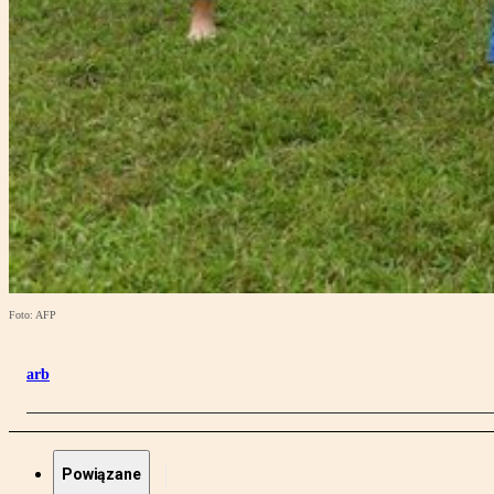
Foto: AFP
arb
Powiązane