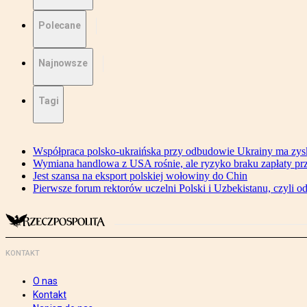
Polecane
Najnowsze
Tagi
Współpraca polsko-ukraińska przy odbudowie Ukrainy ma zysk
Wymiana handlowa z USA rośnie, ale ryzyko braku zapłaty pr
Jest szansa na eksport polskiej wołowiny do Chin
Pierwsze forum rektorów uczelni Polski i Uzbekistanu, czyli o
KONTAKT
O nas
Kontakt