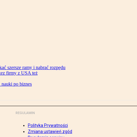
ać szersze ramy i nabrać rozpędu
zez firmy z USA też
d nauki po biznes
REGULAMIN
Polityka Prywatności
Zmiana ustawień zgód