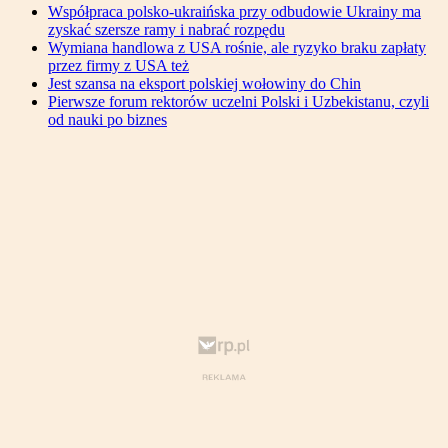
Współpraca polsko-ukraińska przy odbudowie Ukrainy ma
zyskać szersze ramy i nabrać rozpędu
Wymiana handlowa z USA rośnie, ale ryzyko braku zapłaty
przez firmy z USA też
Jest szansa na eksport polskiej wołowiny do Chin
Pierwsze forum rektorów uczelni Polski i Uzbekistanu, czyli
od nauki po biznes