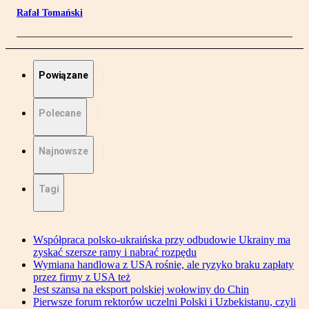
Rafał Tomański
Powiązane
Polecane
Najnowsze
Tagi
Współpraca polsko-ukraińska przy odbudowie Ukrainy ma
zyskać szersze ramy i nabrać rozpędu
Wymiana handlowa z USA rośnie, ale ryzyko braku zapłaty
przez firmy z USA też
Jest szansa na eksport polskiej wołowiny do Chin
Pierwsze forum rektorów uczelni Polski i Uzbekistanu, czyli