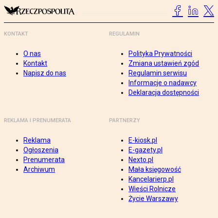
KONTAKT
REGULAMIN
O nas
Polityka Prywatności
Kontakt
Zmiana ustawień zgód
Napisz do nas
Regulamin serwisu
Informacje o nadawcy
Deklaracja dostępności
REKLAMA I PRENUMERATA
PARTNERZY
Reklama
E-kiosk.pl
Ogłoszenia
E-gazety.pl
Prenumerata
Nexto.pl
Archiwum
Mała księgowość
Kancelarierp.pl
Wieści Rolnicze
Życie Warszawy