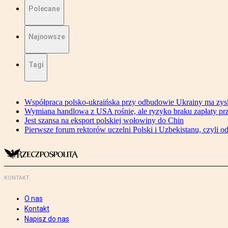
Polecane
Najnowsze
Tagi
Współpraca polsko-ukraińska przy odbudowie Ukrainy ma zysk
Wymiana handlowa z USA rośnie, ale ryzyko braku zapłaty pr
Jest szansa na eksport polskiej wołowiny do Chin
Pierwsze forum rektorów uczelni Polski i Uzbekistanu, czyli o
KONTAKT
O nas
Kontakt
Napisz do nas