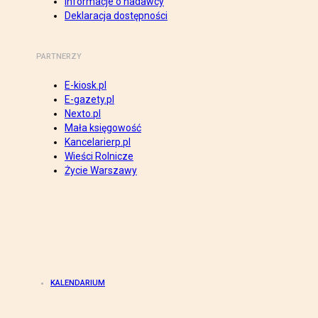
Informacje o nadawcy
Deklaracja dostępności
PARTNERZY
E-kiosk.pl
E-gazety.pl
Nexto.pl
Mała księgowość
Kancelarierp.pl
Wieści Rolnicze
Życie Warszawy
KALENDARIUM