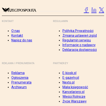
KONTAKT
REGULAMIN
O nas
Polityka Prywatności
Kontakt
Zmiana ustawień zgód
Napisz do nas
Regulamin serwisu
Informacje o nadawcy
Deklaracja dostępności
REKLAMA I PRENUMERATA
PARTNERZY
Reklama
E-kiosk.pl
Ogłoszenia
E-gazety.pl
Prenumerata
Nexto.pl
Archiwum
Mała księgowość
Kancelarierp.pl
Wieści Rolnicze
Życie Warszawy