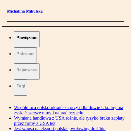
Michalina Mikulska
Powiązane
Polecane
Najnowsze
Tagi
Współpraca polsko-ukraińska przy odbudowie Ukrainy ma
zyskać szersze ramy i nabrać rozpędu
Wymiana handlowa z USA rośnie, ale ryzyko braku zapłaty
przez firmy z USA też
Jest szansa na eksport polskiej wołowiny do Chin