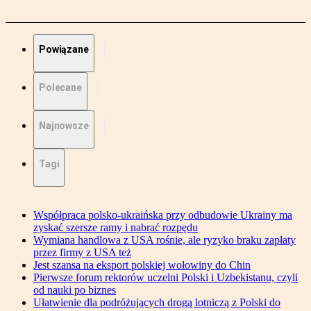
Powiązane
Polecane
Najnowsze
Tagi
Współpraca polsko-ukraińska przy odbudowie Ukrainy ma
zyskać szersze ramy i nabrać rozpędu
Wymiana handlowa z USA rośnie, ale ryzyko braku zapłaty
przez firmy z USA też
Jest szansa na eksport polskiej wołowiny do Chin
Pierwsze forum rektorów uczelni Polski i Uzbekistanu, czyli
od nauki po biznes
Ułatwienie dla podróżujących drogą lotniczą z Polski do