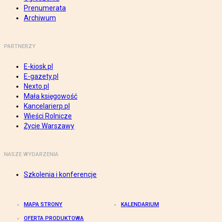
Prenumerata
Archiwum
PARTNERZY
E-kiosk.pl
E-gazety.pl
Nexto.pl
Mała księgowość
Kancelarierp.pl
Wieści Rolnicze
Życie Warszawy
NASZE WYDARZENIA
Szkolenia i konferencje
MAPA STRONY
KALENDARIUM
OFERTA PRODUKTOWA