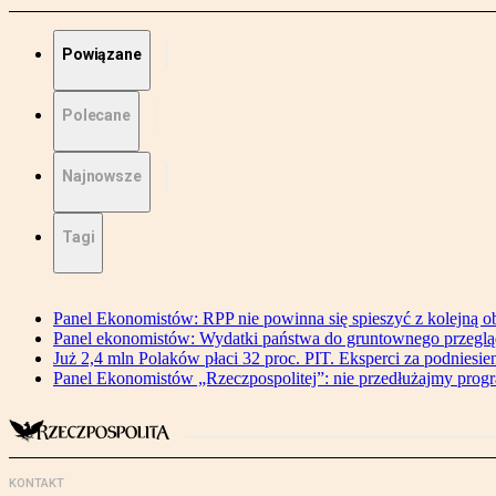
Powiązane
Polecane
Najnowsze
Tagi
Panel Ekonomistów: RPP nie powinna się spieszyć z kolejną o
Panel ekonomistów: Wydatki państwa do gruntownego przegl
Już 2,4 mln Polaków płaci 32 proc. PIT. Eksperci za podniesi
Panel Ekonomistów „Rzeczpospolitej”: nie przedłużajmy pro
KONTAKT