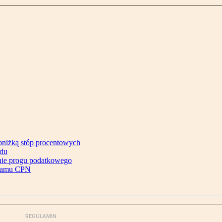
bniżką stóp procentowych
ądu
enie progu podatkowego
gramu CPN
REGULAMIN