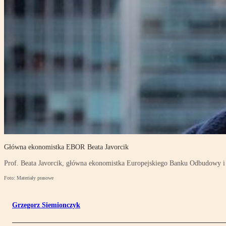
Główna ekonomistka EBOR Beata Javorcik
Prof. Beata Javorcik, główna ekonomistka Europejskiego Banku Odbudowy 
Foto: Materiały prasowe
Grzegorz Siemionczyk