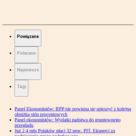
Powiązane
Polecane
Najnowsze
Tagi
Panel Ekonomistów: RPP nie powinna się spieszyć z kolejną
obniżką stóp procentowych
Panel ekonomistów: Wydatki państwa do gruntownego
przeglądu
Już 2,4 mln Polaków płaci 32 proc. PIT. Eksperci za