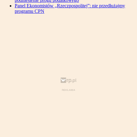
podniesienie progu podatkowego
Panel Ekonomistów „Rzeczpospolitej”: nie przedłużajmy
programu CPN