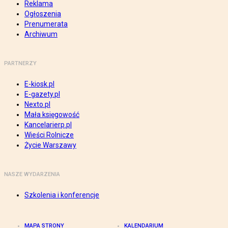
Reklama
Ogłoszenia
Prenumerata
Archiwum
PARTNERZY
E-kiosk.pl
E-gazety.pl
Nexto.pl
Mała księgowość
Kancelarierp.pl
Wieści Rolnicze
Życie Warszawy
NASZE WYDARZENIA
Szkolenia i konferencje
MAPA STRONY
KALENDARIUM