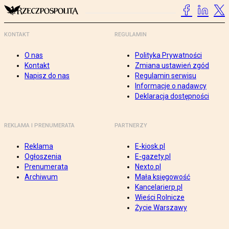
KONTAKT
REGULAMIN
O nas
Polityka Prywatności
Kontakt
Zmiana ustawień zgód
Napisz do nas
Regulamin serwisu
Informacje o nadawcy
Deklaracja dostępności
REKLAMA I PRENUMERATA
PARTNERZY
Reklama
E-kiosk.pl
Ogłoszenia
E-gazety.pl
Prenumerata
Nexto.pl
Archiwum
Mała księgowość
Kancelarierp.pl
Wieści Rolnicze
Życie Warszawy