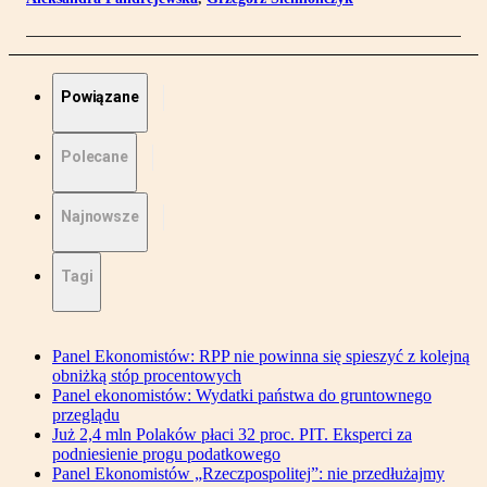
Powiązane
Polecane
Najnowsze
Tagi
Panel Ekonomistów: RPP nie powinna się spieszyć z kolejną
obniżką stóp procentowych
Panel ekonomistów: Wydatki państwa do gruntownego
przeglądu
Już 2,4 mln Polaków płaci 32 proc. PIT. Eksperci za
podniesienie progu podatkowego
Panel Ekonomistów „Rzeczpospolitej”: nie przedłużajmy