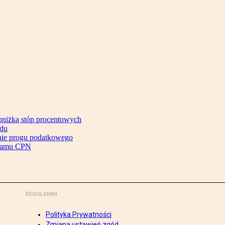
bniżką stóp procentowych
ądu
enie progu podatkowego
gramu CPN
REGULAMIN
Polityka Prywatności
Zmiana ustawień zgód