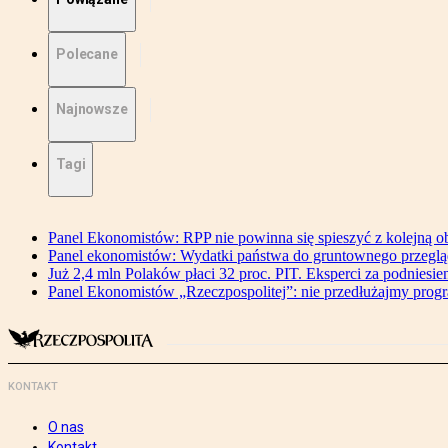
Polecane
Najnowsze
Tagi
Panel Ekonomistów: RPP nie powinna się spieszyć z kolejną o
Panel ekonomistów: Wydatki państwa do gruntownego przegl
Już 2,4 mln Polaków płaci 32 proc. PIT. Eksperci za podniesi
Panel Ekonomistów „Rzeczpospolitej”: nie przedłużajmy pro
KONTAKT
O nas
Kontakt