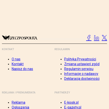
KONTAKT
REGULAMIN
O nas
Polityka Prywatności
Kontakt
Zmiana ustawień zgód
Napisz do nas
Regulamin serwisu
Informacje o nadawcy
Deklaracja dostępności
REKLAMA I PRENUMERATA
PARTNERZY
Reklama
E-kiosk.pl
Ogłoszenia
E-gazety.pl