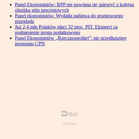
Panel Ekonomistów: RPP nie powinna się spieszyć z kolejną
obniżką stóp procentowych
Panel ekonomistów: Wydatki państwa do gruntownego
przeglądu
Już 2,4 mln Polaków płaci 32 proc. PIT. Eksperci za
podniesienie progu podatkowego
Panel Ekonomistów „Rzeczpospolitej”: nie przedłużajmy
programu CPN