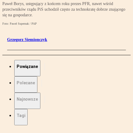
Paweł Borys, ustępujący z końcem roku prezes PFR, nawet wśród
przeciwników rządu PiS uchodził często za technokratę dobrze znającego
się na gospodarce.
Foto: Paweł Supernak / PAP
Grzegorz Siemionczyk
Powiązane
Polecane
Najnowsze
Tagi