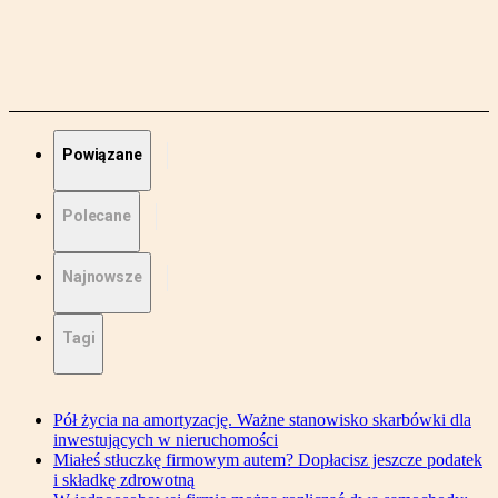
Powiązane
Polecane
Najnowsze
Tagi
Pół życia na amortyzację. Ważne stanowisko skarbówki dla
inwestujących w nieruchomości
Miałeś stłuczkę firmowym autem? Dopłacisz jeszcze podatek
i składkę zdrowotną