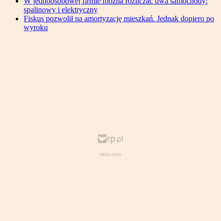
W jednoosobowej firmie można rozliczać dwa samochody:
spalinowy i elektryczny
Fiskus pozwolił na amortyzację mieszkań. Jednak dopiero po
wyroku