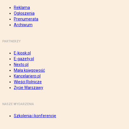
Reklama
Ogłoszenia
Prenumerata
Archiwum
PARTNERZY
E-kiosk.pl
E-gazety.pl
Nexto.pl
Mała księgowość
Kancelarierp.pl
Wieści Rolnicze
Życie Warszawy
NASZE WYDARZENIA
Szkolenia i konferencje