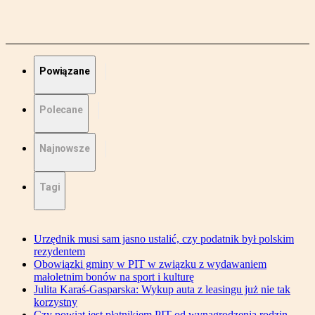
Powiązane
Polecane
Najnowsze
Tagi
Urzędnik musi sam jasno ustalić, czy podatnik był polskim
rezydentem
Obowiązki gminy w PIT w związku z wydawaniem
małoletnim bonów na sport i kulturę
Julita Karaś-Gasparska: Wykup auta z leasingu już nie tak
korzystny
Czy powiat jest płatnikiem PIT od wynagrodzenia rodzin