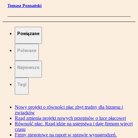
Tomasz Poznański
Powiązane
Polecane
Najnowsze
Tagi
Nowy projekt o równości płac zbyt trudny dla biznesu i
związków
Rząd zmienia projekt nowych przepisów o luce płacowej
Równość płac. Rząd idzie na ustępstwa i daje firmom więcej
czasu
Firmy niegotowe na raport w sprawie wynagrodzeń.