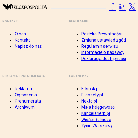
KONTAKT
REGULAMIN
O nas
Polityka Prywatności
Kontakt
Zmiana ustawień zgód
Napisz do nas
Regulamin serwisu
Informacje o nadawcy
Deklaracja dostępności
REKLAMA I PRENUMERATA
PARTNERZY
Reklama
E-kiosk.pl
Ogłoszenia
E-gazety.pl
Prenumerata
Nexto.pl
Archiwum
Mała księgowość
Kancelarierp.pl
Wieści Rolnicze
Życie Warszawy