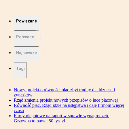
Powiązane
Polecane
Najnowsze
Tagi
Nowy projekt o równości płac zbyt trudny dla biznesu i
związków
Rząd zmienia projekt nowych przepisów o luce płacowej
Równość płac. Rząd idzie na ustępstwa i daje firmom więcej
czasu
Firmy niegotowe na raport w sprawie wynagrodzeń.
Grzywna to nawet 50 tys. zł