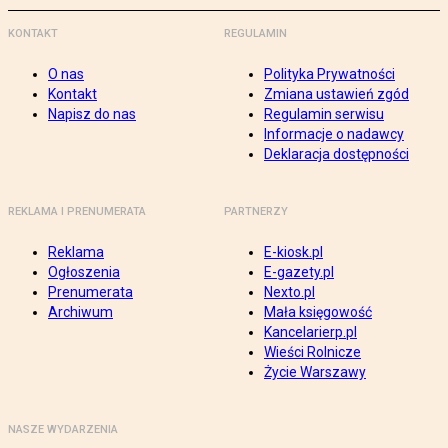
KONTAKT
REGULAMIN
O nas
Polityka Prywatności
Kontakt
Zmiana ustawień zgód
Napisz do nas
Regulamin serwisu
Informacje o nadawcy
Deklaracja dostępności
REKLAMA I PRENUMERATA
PARTNERZY
Reklama
E-kiosk.pl
Ogłoszenia
E-gazety.pl
Prenumerata
Nexto.pl
Archiwum
Mała księgowość
Kancelarierp.pl
Wieści Rolnicze
Życie Warszawy
NASZE WYDARZENIA