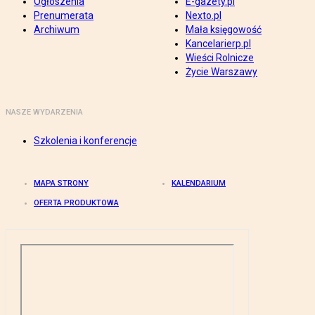
Ogłoszenia
E-gazety.pl
Prenumerata
Nexto.pl
Archiwum
Mała księgowość
Kancelarierp.pl
Wieści Rolnicze
Życie Warszawy
NASZE WYDARZENIA
Szkolenia i konferencje
MAPA STRONY
KALENDARIUM
OFERTA PRODUKTOWA