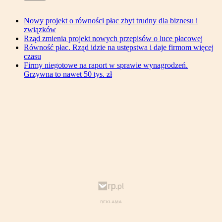
Nowy projekt o równości płac zbyt trudny dla biznesu i
związków
Rząd zmienia projekt nowych przepisów o luce płacowej
Równość płac. Rząd idzie na ustępstwa i daje firmom więcej
czasu
Firmy niegotowe na raport w sprawie wynagrodzeń.
Grzywna to nawet 50 tys. zł