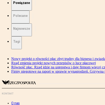
Powiązane
Polecane
Najnowsze
Tagi
Nowy projekt o równości płac zbyt trudny dla biznesu i związ
Rząd zmienia projekt nowych przepisów o luce płacowej
Równość płac. Rząd idzie na ustępstwa i daje firmom więcej c
Firmy niegotowe na raport w sprawie wynagrodzeń. Grzywna to
KONTAKT
O nas