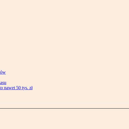
ków
zasu
 nawet 50 tys. zł