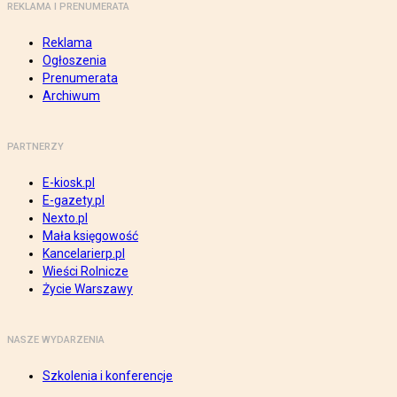
REKLAMA I PRENUMERATA
Reklama
Ogłoszenia
Prenumerata
Archiwum
PARTNERZY
E-kiosk.pl
E-gazety.pl
Nexto.pl
Mała księgowość
Kancelarierp.pl
Wieści Rolnicze
Życie Warszawy
NASZE WYDARZENIA
Szkolenia i konferencje