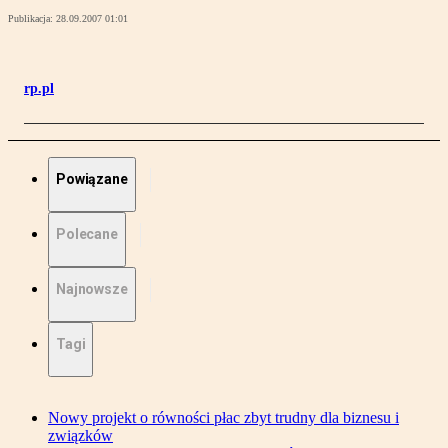
Publikacja:
28.09.2007 01:01
rp.pl
Powiązane
Polecane
Najnowsze
Tagi
Nowy projekt o równości płac zbyt trudny dla biznesu i
związków