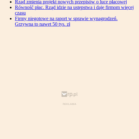
Rząd zmienia projekt nowych przepisów o luce płacowej
Równość płac. Rząd idzie na ustępstwa i daje firmom więcej
czasu
Firmy niegotowe na raport w sprawie wynagrodzeń.
Grzywna to nawet 50 tys. zł