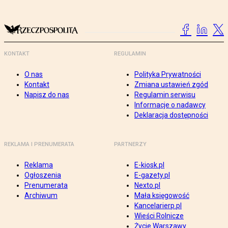
KONTAKT
REGULAMIN
O nas
Polityka Prywatności
Kontakt
Zmiana ustawień zgód
Napisz do nas
Regulamin serwisu
Informacje o nadawcy
Deklaracja dostępności
REKLAMA I PRENUMERATA
PARTNERZY
Reklama
E-kiosk.pl
Ogłoszenia
E-gazety.pl
Prenumerata
Nexto.pl
Archiwum
Mała księgowość
Kancelarierp.pl
Wieści Rolnicze
Życie Warszawy