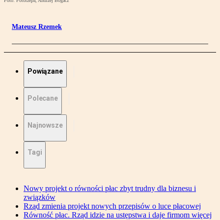
Foto: Fotorzepa, Andrzej Bogacz
Mateusz Rzemek
Powiązane
Polecane
Najnowsze
Tagi
Nowy projekt o równości płac zbyt trudny dla biznesu i
związków
Rząd zmienia projekt nowych przepisów o luce płacowej
Równość płac. Rząd idzie na ustępstwa i daje firmom więcej