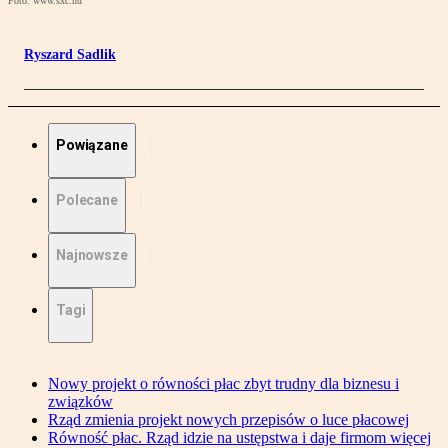
Foto: www.sxc.hu
Ryszard Sadlik
Powiązane
Polecane
Najnowsze
Tagi
Nowy projekt o równości płac zbyt trudny dla biznesu i
związków
Rząd zmienia projekt nowych przepisów o luce płacowej
Równość płac. Rząd idzie na ustępstwa i daje firmom więcej