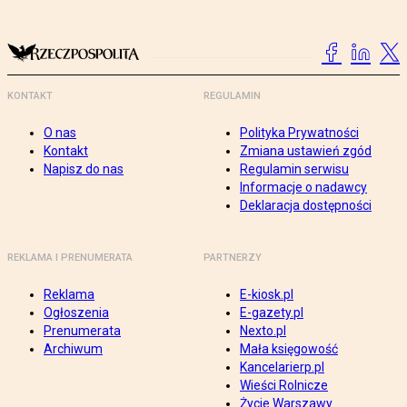
KONTAKT
REGULAMIN
O nas
Polityka Prywatności
Kontakt
Zmiana ustawień zgód
Napisz do nas
Regulamin serwisu
Informacje o nadawcy
Deklaracja dostępności
REKLAMA I PRENUMERATA
PARTNERZY
Reklama
E-kiosk.pl
Ogłoszenia
E-gazety.pl
Prenumerata
Nexto.pl
Archiwum
Mała księgowość
Kancelarierp.pl
Wieści Rolnicze
Życie Warszawy