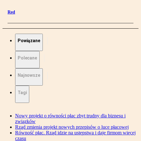
Red
Powiązane
Polecane
Najnowsze
Tagi
Nowy projekt o równości płac zbyt trudny dla biznesu i
związków
Rząd zmienia projekt nowych przepisów o luce płacowej
Równość płac. Rząd idzie na ustępstwa i daje firmom więcej
czasu