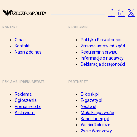
KONTAKT
REGULAMIN
O nas
Polityka Prywatności
Kontakt
Zmiana ustawień zgód
Napisz do nas
Regulamin serwisu
Informacje o nadawcy
Deklaracja dostępności
REKLAMA I PRENUMERATA
PARTNERZY
Reklama
E-kiosk.pl
Ogłoszenia
E-gazety.pl
Prenumerata
Nexto.pl
Archiwum
Mała księgowość
Kancelarierp.pl
Wieści Rolnicze
Życie Warszawy