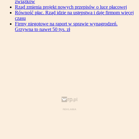
związków
Rząd zmienia projekt nowych przepisów o luce płacowej
Równość płac. Rząd idzie na ustępstwa i daje firmom więcej
czasu
Firmy niegotowe na raport w sprawie wynagrodzeń.
Grzywna to nawet 50 tys. zł