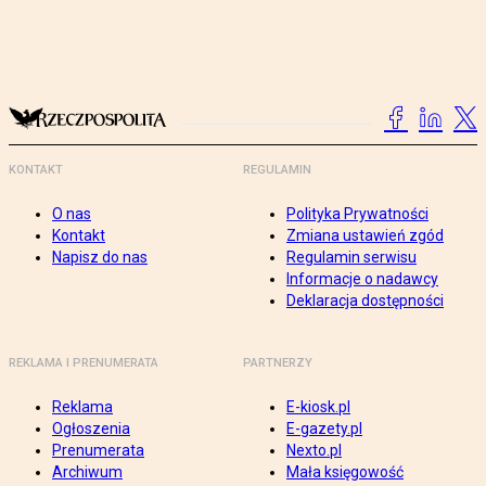
KONTAKT
REGULAMIN
O nas
Polityka Prywatności
Kontakt
Zmiana ustawień zgód
Napisz do nas
Regulamin serwisu
Informacje o nadawcy
Deklaracja dostępności
REKLAMA I PRENUMERATA
PARTNERZY
Reklama
E-kiosk.pl
Ogłoszenia
E-gazety.pl
Prenumerata
Nexto.pl
Archiwum
Mała księgowość