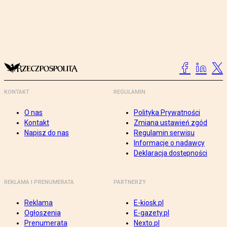
KONTAKT
REGULAMIN
O nas
Polityka Prywatności
Kontakt
Zmiana ustawień zgód
Napisz do nas
Regulamin serwisu
Informacje o nadawcy
Deklaracja dostępności
REKLAMA I PRENUMERATA
PARTNERZY
Reklama
E-kiosk.pl
Ogłoszenia
E-gazety.pl
Prenumerata
Nexto.pl