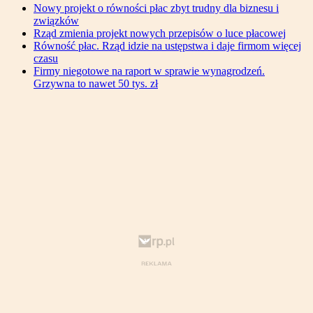
Nowy projekt o równości płac zbyt trudny dla biznesu i
związków
Rząd zmienia projekt nowych przepisów o luce płacowej
Równość płac. Rząd idzie na ustępstwa i daje firmom więcej
czasu
Firmy niegotowe na raport w sprawie wynagrodzeń.
Grzywna to nawet 50 tys. zł