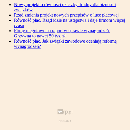
Nowy projekt o równości płac zbyt trudny dla biznesu i
związków
Rząd zmienia projekt nowych przepisów o luce płacowej
Równość płac. Rząd idzie na ustępstwa i daje firmom więcej
czasu
Firmy niegotowe na raport w sprawie wynagrodzeń.
Grzywna to nawet 50 tys. zł
Równość płac. Jak związki zawodowe oceniają reformę
wynagrodzeń?