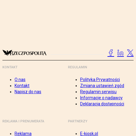
KONTAKT
REGULAMIN
O nas
Polityka Prywatności
Kontakt
Zmiana ustawień zgód
Napisz do nas
Regulamin serwisu
Informacje o nadawcy
Deklaracja dostępności
REKLAMA I PRENUMERATA
PARTNERZY
Reklama
E-kiosk.pl