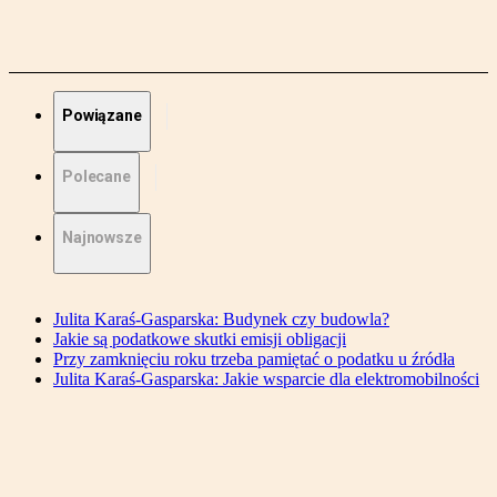
Powiązane
Polecane
Najnowsze
Julita Karaś-Gasparska: Budynek czy budowla?
Jakie są podatkowe skutki emisji obligacji
Przy zamknięciu roku trzeba pamiętać o podatku u źródła
Julita Karaś-Gasparska: Jakie wsparcie dla elektromobilności