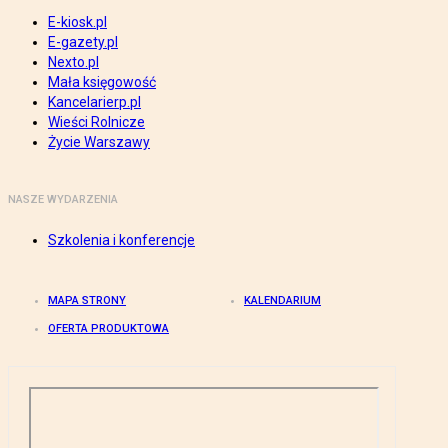
E-kiosk.pl
E-gazety.pl
Nexto.pl
Mała księgowość
Kancelarierp.pl
Wieści Rolnicze
Życie Warszawy
NASZE WYDARZENIA
Szkolenia i konferencje
MAPA STRONY
KALENDARIUM
OFERTA PRODUKTOWA